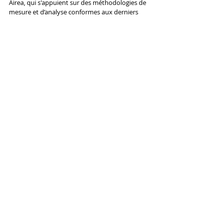
Airea, qui s'appuient sur des méthodologies de 
mesure et d’analyse conformes aux derniers 
référentiels internationaux, permettent de 
produire des données environnementales 
fiables et objectivées, indispensables à 
l’évaluation des impacts réels des installations 
industrielles. 
Retrouver toutes les prestations réalisées par 
Airea dans le milieu industriel :  
https://www.airea.fr/industries
Posts récents
Voir tout