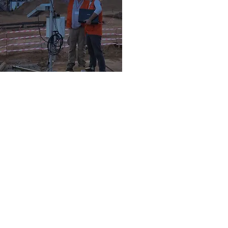
Points de
mesure
0und