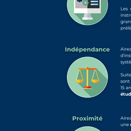
Les 
inst
gra
prél
Indépendance
Aire
d'in
syst
Suit
sont
15 a
étud
Proximité
Aire
une