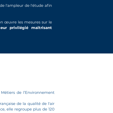
de l'ampleur de l'étude afin
 en œuvre les mesures sur le
teur privilégié maîtrisant
s Métiers de l’Environnement
ançaise de la qualité de l'air
nce, elle regroupe plus de 120