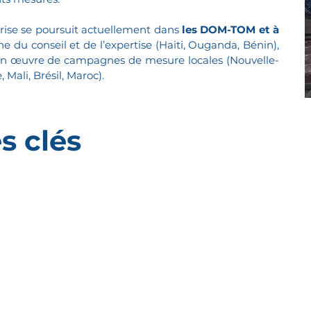
rise se poursuit actuellement dans
les
DOM-TOM
et à
 du conseil et de l’expertise (Haiti, Ouganda, Bénin),
en œuvre de campagnes de mesure locales (Nouvelle-
 Mali, Brésil, Maroc).
s clés
Nombre de
Nombre de
clients
projets
0un
0un