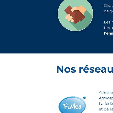
Chaq
de g
Les 
terr
l’en
Nos résea
Airea 
Atmosp
La fédé
et de l