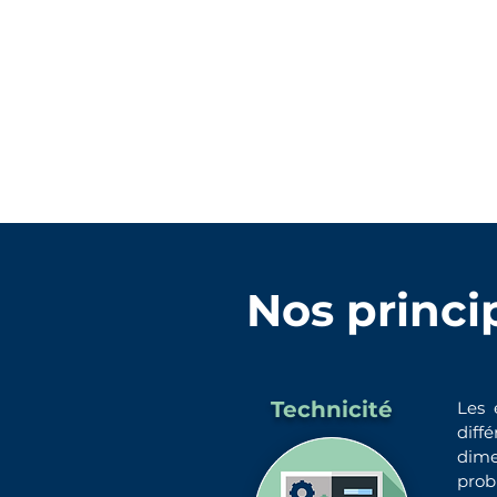
defi
ned
Nos princi
Technicité
Les 
diff
dime
prob