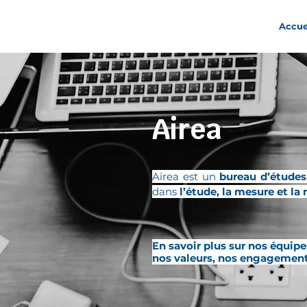
Accue
Airea
Airea est un
bureau d’étude
dans
l’étude, la mesure et la 
En savoir plus sur nos équipe
nos valeurs, nos engagemen