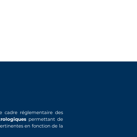
efine
d
le cadre réglementaire des
trologiques
permettant de
pertinentes en fonction de la