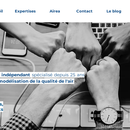
il
Expertises
Airea
Contact
Le blog
s indépendant
spécialisé depuis 25 ans
modélisation de la qualité de l'air
.
s,
ts