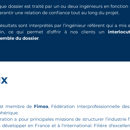
ue dossier est traité par un ou deux ingénieurs en fonction 
arantir une relation de confiance tout au long du projet.
résultats sont interprétés par l’ingénieur référent qui a mis
ain, ce qui permet d'offrir à nos clients un
interlocu
semble du dossier
.
ux
est membre de
Fimea
, Fédération Interprofessionnelle de
hérique.
ration a pour principales missions de structurer l’industrie fr
a développer en France et à l'international. Filière d'excelle