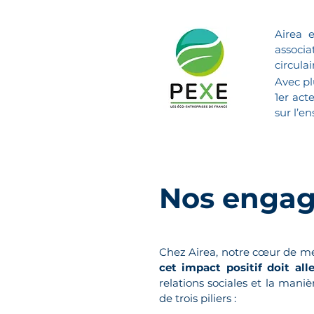
Airea
associa
circulai
Avec pl
1er act
sur l’e
Nos enga
Chez Airea, notre cœur de mét
cet impact positif doit all
relations sociales et la mani
de trois piliers :