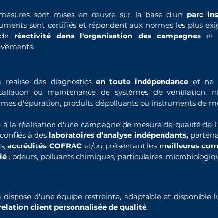
mesures sont mises en œuvre sur la base d'un
parc in
ruments sont certifiés et répondent aux normes les plus exi
nde
réactivité dans l'organisation des campagnes
et 
èvements.
a réalise des diagnostics
en toute indépendance
et ne d
stallation ou maintenance de systèmes de ventilation, 
èmes d'épuration, produits dépolluants ou instruments de mes
e à la réalisation d'une campagne de mesure de qualité de l'a
 confiés à des
laboratoires d’analyse indépendants,
partenai
ns,
accrédités COFRAC
et/ou présentant les
meilleures com
ié
: odeurs, polluants chimiques, particulaires, microbiologiq
a dispose d'une équipe restreinte, adaptable et disponible 
relation client personnalisée de qualité
.