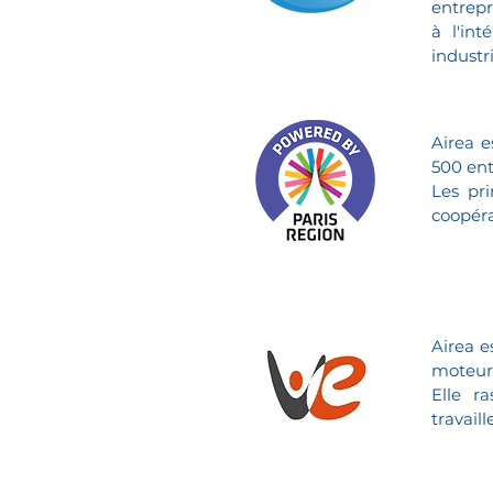
entrepr
à l'in
industri
Airea 
500 ent
Les pri
coopéra
Airea 
moteur 
Elle r
travail