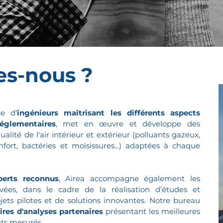
s-nous ?
e d'
ingénieurs maîtrisant les différents aspects
églementaires
, met en œuvre et développe des
ité de l'air intérieur et extérieur (polluants gazeux,
fort, bactéries et moisissures...) adaptées à chaque
perts reconnus
, Airea accompagne également les
ivées, dans le cadre de la réalisation d’études et
jets pilotes et de solutions innovantes. Notre bureau
ires d'analyses partenaires
présentant les meilleures
nts mesurés.